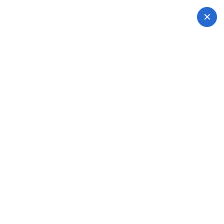
登录平台
✕
标签云列表
按标签聚合浏览相关文章
足球投注平台 - 男主黑化伏笔回收，师徒对决成全书高