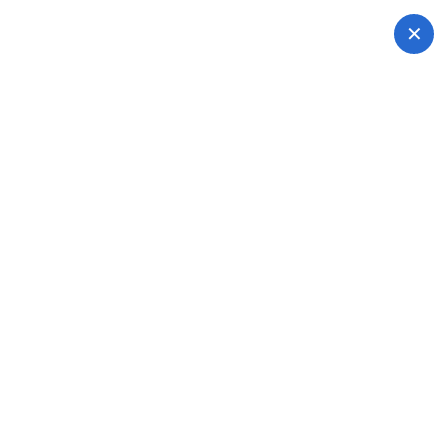
✕
台
影视中心
联系我们
登录平台
平台 管理频
足球投注平台
专业 · 信赖 · 安全