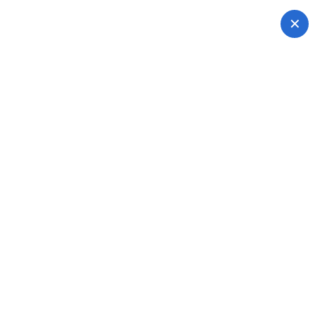
登录平台
✕
新片反派师姐人设创新，情
感复杂度成最大看点 - 足球
投注平台
2026-05-17
足球投注平台
影视创新
精选摘要